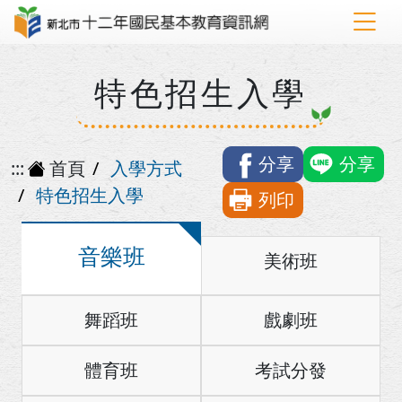
特色招生入學
分享
分享
:::
首頁
入學方式
特色招生入學
列印
音樂班
美術班
舞蹈班
戲劇班
體育班
考試分發