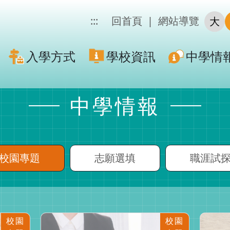
:::
回首頁
|
網站導覽
大
入學方式
學校資訊
中學情
中學情報
校園專題
志願選填
職涯試
校園
校園