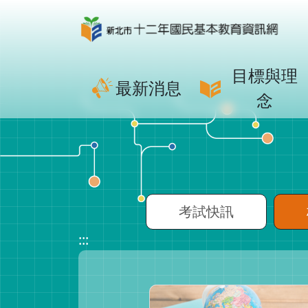
目標與理
最新消息
念
考試快訊
:::