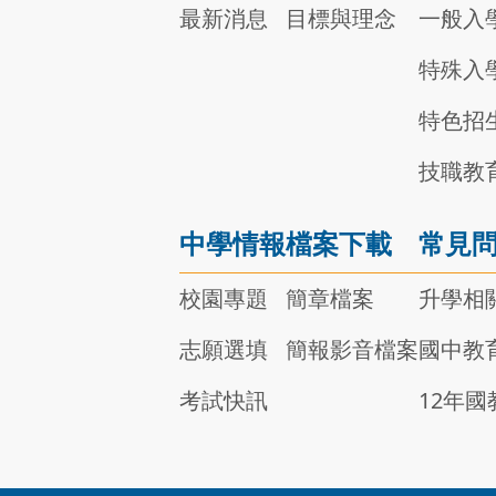
最新消息
目標與理念
一般入
特殊入
特色招
技職教
中學情報
檔案下載
常見
校園專題
簡章檔案
升學相
志願選填
簡報影音檔案
國中教
考試快訊
12年國