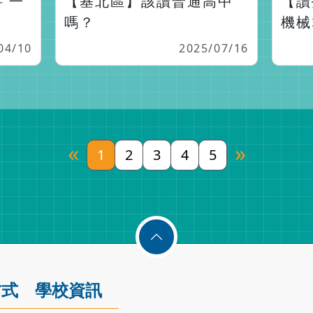
 一
【基北區】該讀普通高中
【讀
嗎？
機械
04/10
2025/07/16
«
»
1
2
3
4
5
方式
學校資訊