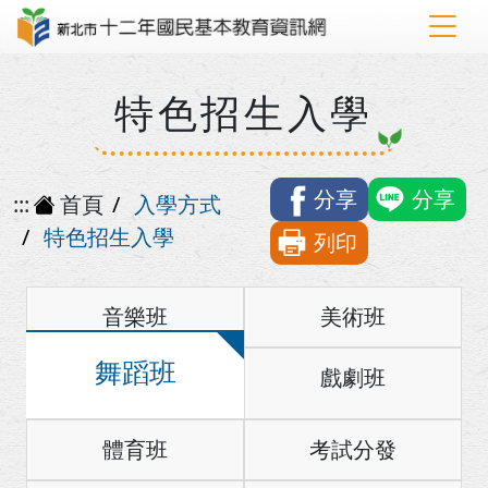
特色招生入學
分享
分享
:::
首頁
入學方式
特色招生入學
列印
音樂班
美術班
舞蹈班
戲劇班
體育班
考試分發