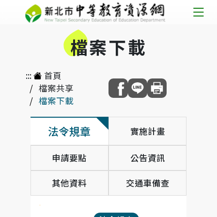
跳
到
檔
案下載
主
要
內
:::
首頁
容
檔案共享
檔案下載
法令規章
實施計畫
申請要點
公告資訊
其他資料
交通車備查
法