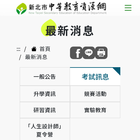
跳
到
最
新消息
主
要
內
:::
首頁
容
最新消息
考試訊息
一般公告
升學資訊
競賽活動
研習資訊
實驗教育
「人生設計師」
夏令營