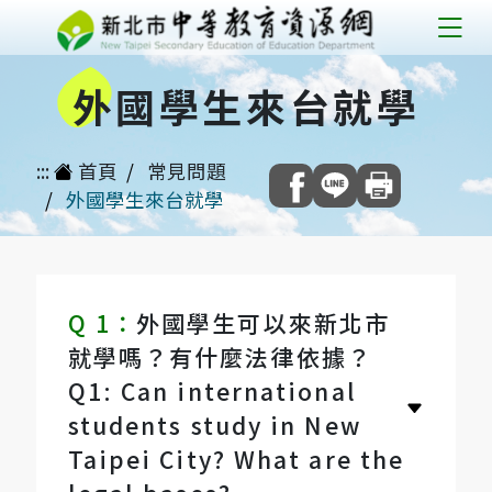
跳
到
外
國學生來台就學
主
要
內
:::
首頁
常見問題
容
外國學生來台就學
外
國
Q 1：
外國學生可以來新北市
學
就學嗎？有什麼法律依據？
Q1: Can international
生
students study in New
來
Taipei City? What are the