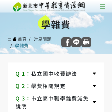
跳
到
學
雜費
主
要
內
:::
首頁
常見問題
容
學雜費
學
雜
Q 1：
私立國中收費辦法
費
Q 2：
學費相關規定
常
Q 3：
市立高中職學雜費減免
見
說明