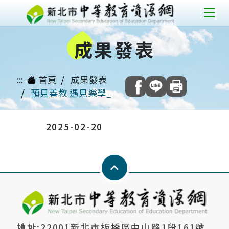
跳
到
成
果發表
主
要
內
:::
首頁
成果發表
容
預見善教 遇見樂學_促進自主學習課堂教學實踐指引
2025-02-20
Keyboard_arrow_up
地址:
22001新北市板橋區中山路1段161號