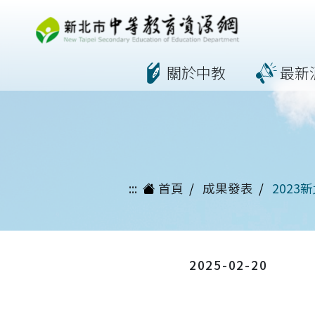
跳
關於中教
最新
到
主
要
內
容
:::
首頁
成果發表
2023
2025-02-20