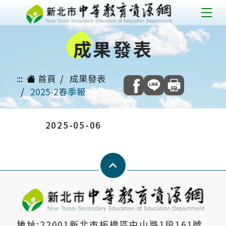
跳
到
成
果發表
主
要
內
:::
首頁
成果發表
容
2025-2春季報
2025-05-06
Keyboard_arrow_up
地址:
22001新北市板橋區中山路1段161號