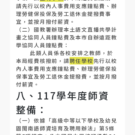
請先行以校內人事費用支應鐘點費、辦
理勞健保投保及勞工退休金提撥費事
宜，並按月撥付薪資。
（二）國教署辦理本土語文直播共學計
畫之協同人員鐘點費及本市自辦遠距教
學協同人員鐘點費：
此類人員係各校安排之教師，於
本局經費核撥前，請
聘任學校
先行以校
內人事費用支應鐘點費、辦理勞健保投
保事宜及勞工退休金提撥費，並按月撥
付薪資。
八、117學年度
師資
整備：
（一）依據「高級中等以下學校及幼兒
園閩南語師資培育及聘用辦法」第
5
條