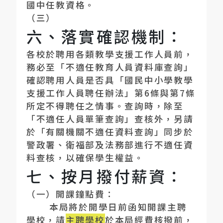
國中任教資格。
（三）
六、落實確認機制：
各校於聘用各類教學支援工作人員前，
務必至「不適任教育人員資料庫查詢」
確認聘用人員是否具「國民中小學教學
支援工作人員聘任辦法」第
6
條與第
7
條
所定不得聘任之情事。查詢時，除至
「不適任人員單筆查詢」查核外，另請
於「有關機關不適任資料查詢」同步於
警政署、衛福部及法務部進行不適任資
料查核，以確保學生權益。
七、按月撥付薪資：
（一）開課鐘點費：
本局將於開學日前函知開課主聘
學校，請
主聘學校
於本局經費核撥前，