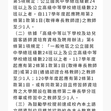
第
5
項規定：公立國民中學總班級數
24
班以上及公立高級中等學校總班級數
22
班以上者，自
117
學年度起應聘用第
2
條第
1
款第
1
目
(
取得專長教師證
)
之教師
至少
1
人。
（二）依據「高級中等以下學校及幼兒
園客語師資培育資格及聘用辦法」第
6
條第
1
項規定：「一般地區之公立國民
中學總班級數
24
班以上及公立高級中等
學校總班級數
22
班以上者，
117
學年度
起應有第
2
條第
1
款第
1
目
(
取得專長教師
證
)
或第
2
目
(
通過認證合格教師
)
之教師
至少
1
人；
120
學年度起應有第
2
條第
1
款第
1
目，或有同款第
2
目且修習師資培
育之大學開設在職進修第二專長學分班
修畢或修習中之教師至少
1
人。
（三）為鼓勵學校提前達成校內本土語
文師資到位目標並協助校內本土教育推