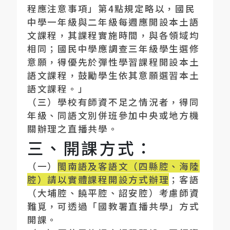
程應注意事項」第
4
點規定略以，國民
中學一年級與二年級每週應開設本土語
文課程，其課程實施時間，與各領域均
相同；國民中學應調查三年級學生選修
意願，得優先於彈性學習課程開設本土
語文課程，鼓勵學生依其意願選習本土
語文課程。」
（三）學校有師資不足之情況者，得同
年級、同語文別併班參加中央或地方機
關辦理之直播共學。
三、開課方式：
（一）
閩南語及客語文（四縣腔、海陸
腔）請以實體課程開設方式辦理
；客語
（大埔腔、饒平腔、詔安腔）考慮師資
難覓，可透過「國教署直播共學」方式
開課。