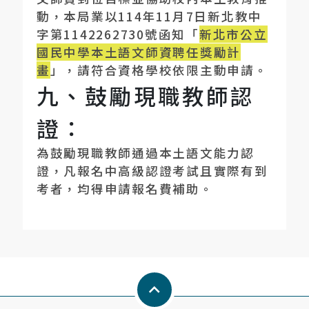
動，本局業以
114
年
11
月
7
日新北教中
字第
1142262730
號函知「
新北市公立
國民中學本土語文師資聘任獎勵計
畫
」，請符合資格學校依限主動申請。
九、鼓勵現職教師認
證：
為鼓勵現職教師通過本土語文能力認
證，凡報名中高級認證考試且實際有到
考者，均得申請報名費補助。
Keyboard_arrow_up